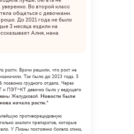
ходила лучше, бегать не
а уверенно. Во второй класс
отела общаться с девочками.
рошо. До 2021 года не было
дые 3 месяца ездили на
ассказывает Алия, мама
ла расти. Врачи решили, что рост не
 назначили. Так было до 2023 года. 5
 позвонка грудного отдела. Через
РТ и ПЭТ-КТ девочка была у ведущего
Новости были
ьевны Желудковой.
нова начала расти.
желейшую противорецидивную
только аналоги препаратов, которые
ело. У Лианы постоянно болела спина,