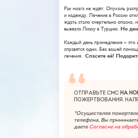
Рак мозга не ждёт. Опухоль расп
и надежду. Лечение в России отк
ждать стало смертельно опасно, 
Но ден
вывезла Лиану в Турцию.
Каждый день промедления – это 
справятся одни. Без вашей помощ
Спасите её! Подарит
лечения.
ОТПРАВЬТЕ СМС
НА НО
ПОЖЕРТВОВАНИЯ. НАП
*Осуществляя пожертвов
телефона, Вы принимает
даете
Согласие на обраб