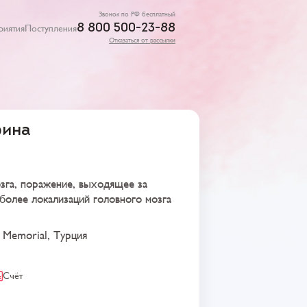
Звонок по РФ бесплатный
8 800 500-23-88
риятия
Поступления
Отказаться от рассылки
фина
зга, поражение, выходящее за
более локализаций головного мозга
 Memorial, Турция
Счёт