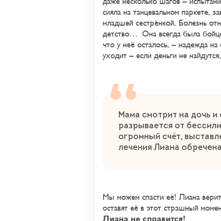
даже несколько шагов – испытани
сияла на танцевальном паркете, за
младшей сестрёнкой. Болезнь отня
детство… Она всегда была бойцо
что у неё осталось, – надежда на
уходит – если деньги не найдутся
Мама смотрит на дочь и
разрывается от бессилия
огромный счёт, выставл
лечения Лиана обречен
Мы можем спасти её! Лиана верит
оставят её в этот страшный моме
Лиана не справится!