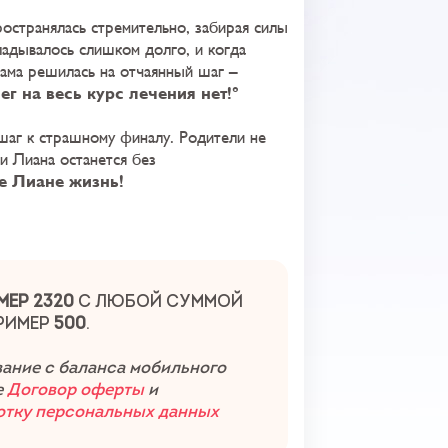
ространялась стремительно, забирая силы
ладывалось слишком долго, и когда
мама решилась на отчаянный шаг –
ег на весь курс лечения нет!
шаг к страшному финалу. Родители не
и Лиана останется без
е Лиане жизнь!
МЕР 2320
С ЛЮБОЙ СУММОЙ
РИМЕР
5
00
.
ание с баланса мобильного
е
Договор оферты
и
отку персональных данных