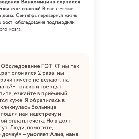
ведения Ванкомицина случился
нка еле спасли!
В мае лечение
а дома. Сентябрь перевернул жизнь
 рост, обследования подтвердили
ного мозга.
 Обследование ПЭТ КТ мы так
арат сломался 2 раза, мы
Врачи ничего не делают, на
ать?» только и твердят:
тите, езжайте в приёмный
тся хуже. Я обратилась в
ткликнулась больница
 пошли нам навстречу и
ой оплаты счета. Но в долг
гут. Люди, помогите,
 дочку!» — умоляет Алия, мама