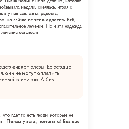
е. Лиана больше не та девочка, которая
воёвывала медали, смеялась, играя с
ла у неё всё: силы, радость,
её тело сдаётся.
м, но сейчас
Всё,
 спасительное лечение. Но и эта надежда
, лечение остановят.
 сдерживает слёзы. Её сердце
, они не могут оплатить
енный клиникой. А без
а.
, что где-то есть люди, которые не
Пожалуйста, помогите! Без вас
нт.