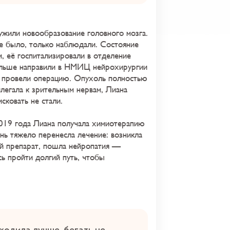
ужили новообразование головного мозга.
е было, только наблюдали. Состояние
 её госпитализировали в отделение
льше направили в НМИЦ нейрохирургии
а провели операцию. Опухоль полностью
илегала к зрительным нервам, Лиана
сковать не стали.
2019 года Лиана получала химиотерапию
нь тяжело перенесла лечение: возникла
ой препарат, пошла нейропатия —
ь пройти долгий путь, чтобы