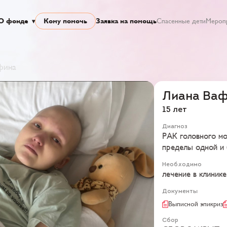
О фонде
Кому помочь
Заявка на помощь
Спасенные дети
Мероп
фина
Лиана Ва
15 лет
Диагноз
РАК головного мо
пределы одной и 
Необходимо
лечение в клинике
Документы
Выписной эпикриз
Сбор