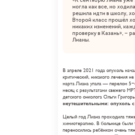
«К сентябрю Лиана уже 
могла как все, но ходил
решила идти в школу, х
Второй класс прошёл хо
никаких изменений, каж
проверку в Казань», — р
Лианы.
В апреле 2021 года опухоль нача
критический, никакого лечения не
марта Лиана упала — перелом 5-6
месяц с результатами свежего М
детского онколога Ольги Григор
неутешительными: опухоль с
Целый год Лиана проходила тя
химиотерапию. В больнице были 
переносились ребёнком очень тяж