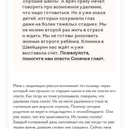
хорошие шансы. А врач сразу начал
говорить про возможное удаление,
что надо готовиться. Но я уже знала
детей, которым сохраняли глаз
даже на более тяжёлых стадиях. Мы
не можем второй раз жить в страхе
и ждать. Мы не готовы рисковать
жизнью второго ребёнка. Клиника в
Швейцарии нас ждёт и уже
выставила счёт.
Пожалуйста,
помогите нам спасти Сонечке глаз».
Мама с леденящим ужасом вспоминает тот кошмар, через
который они прошли со старшим сыном и как не смогли его
спасти. Как тогда их тоже успокаивали, говорили, что
удаление глаза спасёт. Но на месте удаленного глаза за
считанные дни выросла опухоль. Поэтому сегодня
родители не верят в «подождите» и «понаблюдаем». Они
уже знают, чем это заканчивается. Их можно понять!
Каждый потерянный день напоминает им, как когда-то уже
теряли время, доверяя словам «не страшно». Сейчас мама