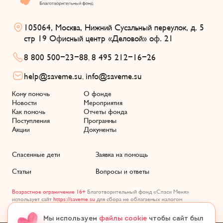
105064, Москва, Нижний Сусальный переулок, д. 5
стр 19 Офисный центр «Деловой» оф. 21
8 800 500-23-88
8 495 212-16-26
,
help@saveme.su
info@saveme.su
,
Кому помочь
О фонде
Новости
Мероприятия
Как помочь
Отчеты фонда
Поступления
Программы
Акции
Документы
Спасенные дети
Заявка на помощь
Статьи
Вопросы и ответы
Возрастное ограничение 16+
Благотворительный фонд «Спаси Меня»
использует сайт
https://saveme.su
для сбора не облагаемых налогом
пожертвований, ОГРН 1217700627176 целевое финансирование (140)
Мы используем
файлы cookie
чтобы сайт был