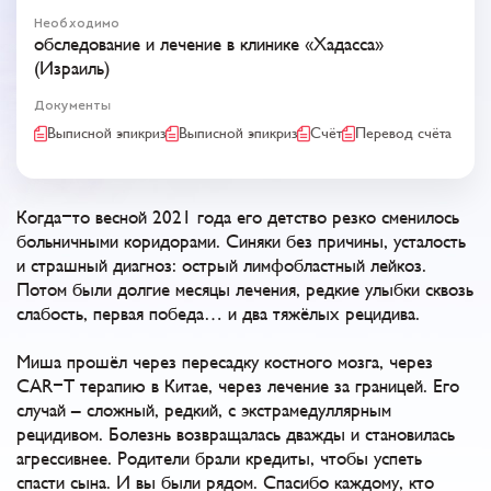
Необходимо
обследование и лечение в клинике «Хадасса»
(Израиль)
Документы
Выписной эпикриз
Выписной эпикриз
Счёт
Перевод счёта
Когда-то весной 2021 года его детство резко сменилось
больничными коридорами. Синяки без причины, усталость
и страшный диагноз: острый лимфобластный лейкоз.
Потом были долгие месяцы лечения, редкие улыбки сквозь
слабость, первая победа… и два тяжёлых рецидива.
Миша прошёл через пересадку костного мозга, через
CAR-T терапию в Китае, через лечение за границей. Его
случай – сложный, редкий, с экстрамедуллярным
рецидивом. Болезнь возвращалась дважды и становилась
агрессивнее. Родители брали кредиты, чтобы успеть
спасти сына. И вы были рядом. Спасибо каждому, кто