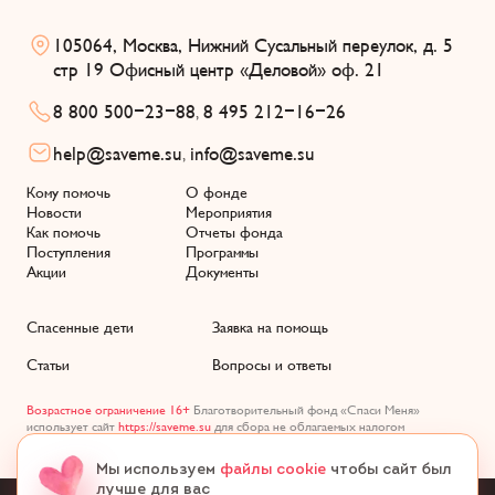
105064, Москва, Нижний Сусальный переулок, д. 5
стр 19 Офисный центр «Деловой» оф. 21
8 800 500-23-88
8 495 212-16-26
,
help@saveme.su
info@saveme.su
,
Кому помочь
О фонде
Новости
Мероприятия
Как помочь
Отчеты фонда
Поступления
Программы
Акции
Документы
Спасенные дети
Заявка на помощь
Статьи
Вопросы и ответы
Возрастное ограничение 16+
Благотворительный фонд «Спаси Меня»
использует сайт
https://saveme.su
для сбора не облагаемых налогом
пожертвований, ОГРН 1217700627176 целевое финансирование (140)
Мы используем
файлы cookie
чтобы сайт был
лучше для вас