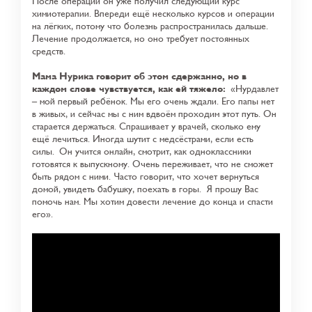
После операции он уже получил следующий курс
химиотерапии. Впереди ещё несколько курсов и операции
на лёгких, потому что болезнь распространилась дальше.
Лечение продолжается, но оно требует постоянных
средств.
Мама Нурика говорит об этом сдержанно, но в
каждом слове чувствуется, как ей тяжело:
«Нурдавлет
– мой первый ребёнок. Мы его очень ждали. Его папы нет
в живых, и сейчас мы с ним вдвоём проходим этот путь. Он
старается держаться. Спрашивает у врачей, сколько ему
ещё лечиться. Иногда шутит с медсёстрами, если есть
силы.
Он учится онлайн, смотрит, как одноклассники
готовятся к выпускному. Очень переживает, что не сможет
быть рядом с ними. Часто говорит, что хочет вернуться
домой, увидеть бабушку, поехать в горы.
Я прошу Вас
помочь нам. Мы хотим довести лечение до конца и спасти
его».