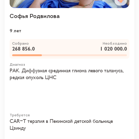
Софья Родвилова
9 лет
Собрано
Необходимо
268 856.0
1 020 000.0
Диагноз
РАК. Диффузная срединная глиома левого таламуса,
редкая опухоль ЦНС
Требуется
CAR-T терапия в Пекинской детской больнице
Цзинду