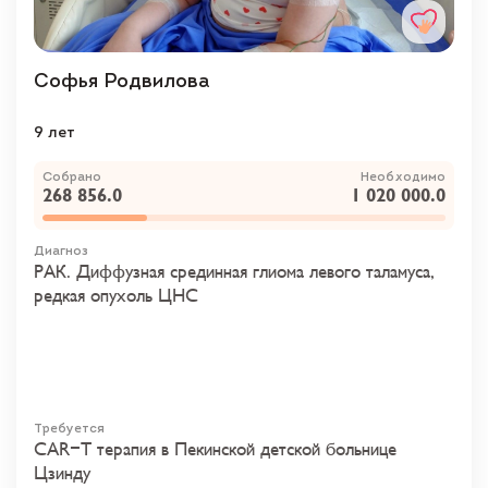
Софья Родвилова
9 лет
Собрано
Необходимо
268 856.0
1 020 000.0
Диагноз
РАК. Диффузная срединная глиома левого таламуса,
редкая опухоль ЦНС
Требуется
CAR-T терапия в Пекинской детской больнице
Цзинду