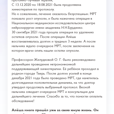
протонно-лучевая терапия;
С 13.12.2020 по 18.08.2021 была продолжена
химиотерапия по протоколу.
Но к сожалению, лечение оказалось безуспешным. МРТ
показало рост опухоли, и была назначена операция в
Национальном медицинском исследовательском центре
нейрохирургии имени академика Н.Н.Бурденко.
30 сентября 2021 года прошла операция по удалению
остатков опухоли. После операции Алёша
восстанавливалась долгих и трудных 3 недели. А после
мальчика ждало очередное МРТ, после заключения на
котором врачи опять нашли остатки опухоли.
Профессором Желудковой О. Г. было рекомендовано
дальнейшее проведение метрономномной
поддерживающей химиотерапии. Её ребёнок проходил в
родном городе Тверь. После долгих усилий в конце
декабря 2021 года было проведено МРТ, где наметилась
долгожданная положительная динамика, на что доктор
утвердил продолжать выбранный протокол. Весной
мальчика ожидает очередное МРТ и консультация для
дальнейшего лечения. Спасибо за то, что помогли оплатить
обследование!
Алёша много прошёл уже за свою юную жизнь. Он